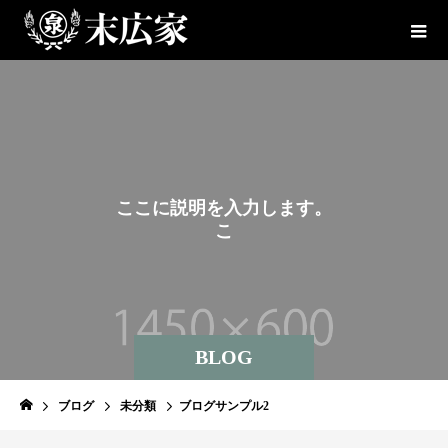
こ
こ
に
説
明
を
入
力
し
ま
す
。
こ
こ
に
BLOG
ブログ
未分類
ブログサンプル2